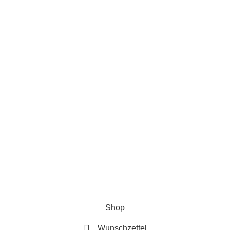
Follow Us
Service & Support
Versand & Lieferung
Retoure
Newsletter
© Copyright 2024 by K17U |
AGB
|
Datenschutzerklärung
|
Impressum
|
Widerrufsrecht
Shop
Wunschzettel