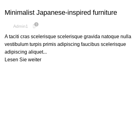
INSPIRATION
Minimalist Japanese-inspired furniture
1
Admin1
A taciti cras scelerisque scelerisque gravida natoque nulla
vestibulum turpis primis adipiscing faucibus scelerisque
adipiscing aliquet...
Lesen Sie weiter
Kontakt
support@K17U.com
Du erreichst uns Montag - Freitag von 09.00 bis 18.00
Uhr.
Zum Kontaktformular