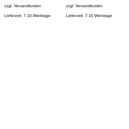
zzgl.
Versandkosten
zzgl.
Versandkosten
Lieferzeit: 7-10 Werktage
Lieferzeit: 7-10 Werktage
Kontakt
support@K17U.com
Du erreichst uns Montag - Freitag von 09.00 bis 18.00
Uhr.
Zum Kontaktformular