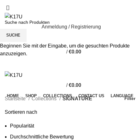
Anmeldung / Registrierung
SUCHE
Beginnen Sie mit der Eingabe, um die gesuchten Produkte
/
€
0.00
anzuzeigen.
/
€
0.00
HOME
SHOP
COLLECTIONS
CONTACT US
LANGUAGE
Startseite
Collections
SIGNATURE
Filter
Sortieren nach
Popularität
Durchschnittliche Bewertung